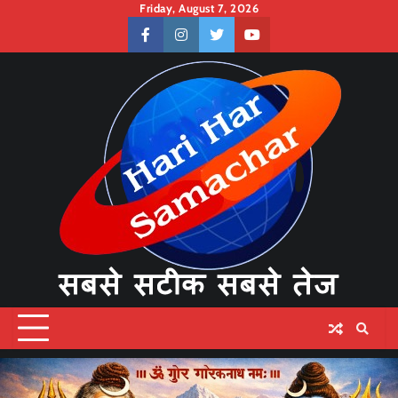
Skip
Friday, August 7, 2026
to
facebook
instagram
twitter
youtube
content