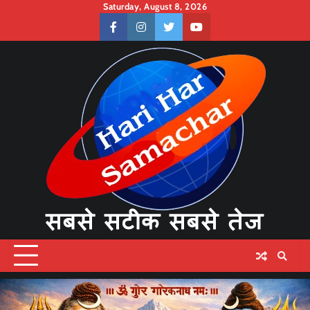
Skip
Saturday, August 8, 2026
to
facebook
instagram
twitter
youtube
content