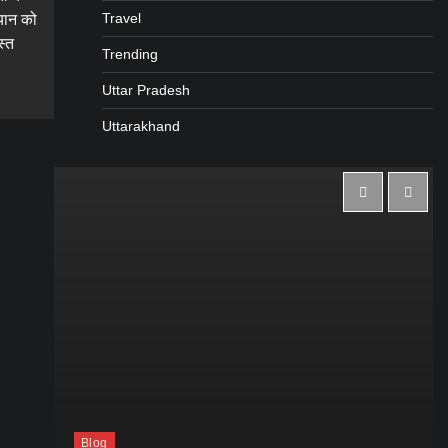
Travel
यान को
स्त
Trending
Uttar Pradesh
Uttarakhand
Blog