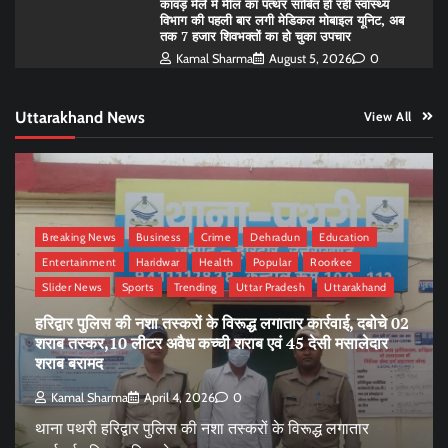
कांवड़ मेले में मील का पत्थर साबित हो रही स्वास्थ्य
विभाग की पहली बार लगी मेडिकल मोबाइल यूनिट, अब
तक 7 हजार शिवभक्तों का हो चुका उपचार
Kamal Sharma
August 5, 2026
0
Uttarakhand News
View All
Breaking News
Business
Crime
Dehradun
Education
Entertainment
Haridwar
Health
Popular
Roorkee
Slider News
Sports
Trending
Uttar Pradesh
Uttarakhand
हरिद्वार पुलिस की नशा तस्करों के विरूद्ध लगातार कार्रवाई, दबोचे 02
शराब तस्कर,10 लीटर अवैध कच्ची शराब एवं 45 देसी मसालेदार
शराब बरामद
Kamal Sharma
April 4, 2026
0
थाना पथरी हरिद्वार पुलिस की नशा तस्करों के विरूद्ध लगातार