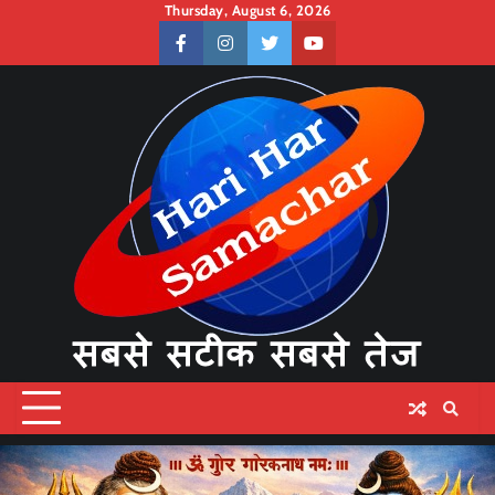
Skip
Thursday, August 6, 2026
to
facebook
instagram
twitter
youtube
content