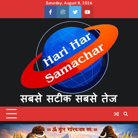
Skip
Saturday, August 8, 2026
to
facebook
instagram
twitter
youtube
content