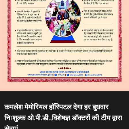
कमलेश मेमोरियल हॉस्पिटल देगा हर बुधवार
निःशुल्क ओ.पी.डी.,विशेषज्ञ डॉक्टरों की टीम द्वारा
सेवाएं,