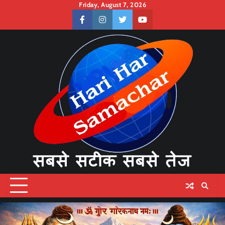
Skip
Friday, August 7, 2026
to
facebook
instagram
twitter
youtube
content