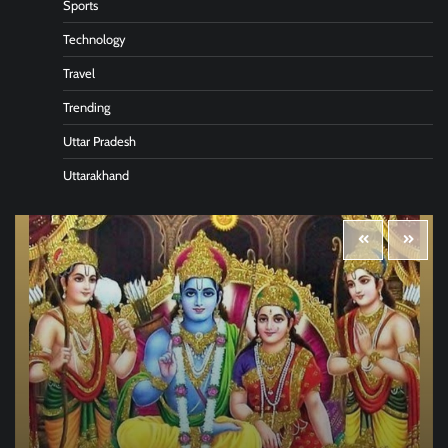
Sports
Technology
Travel
Trending
Uttar Pradesh
Uttarakhand