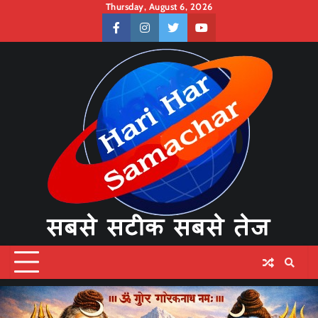
Skip
Thursday, August 6, 2026
to
facebook
instagram
twitter
youtube
content