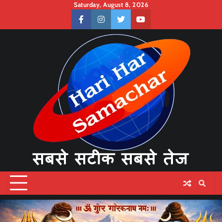
Skip
Saturday, August 8, 2026
to
facebook
instagram
twitter
youtube
content