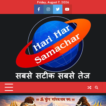
Skip
Friday, August 7, 2026
to
facebook
instagram
twitter
youtube
content