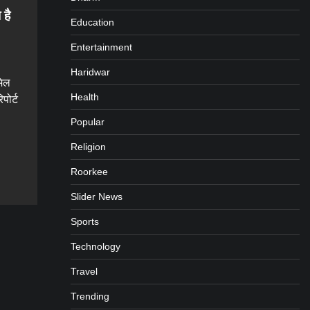
 है
Education
Entertainment
Haridwar
मिल
Health
पोर्ट
Popular
Religion
gram
are
Roorkee
Slider News
Sports
Technology
Travel
Trending