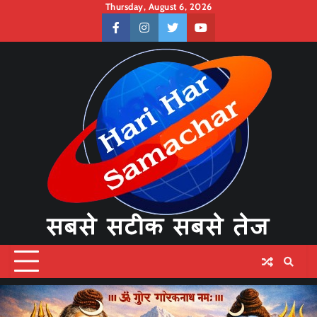
Skip
Thursday, August 6, 2026
to
facebook
instagram
twitter
youtube
content