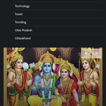
Technology
Travel
Trending
Uttar Pradesh
Uttarakhand