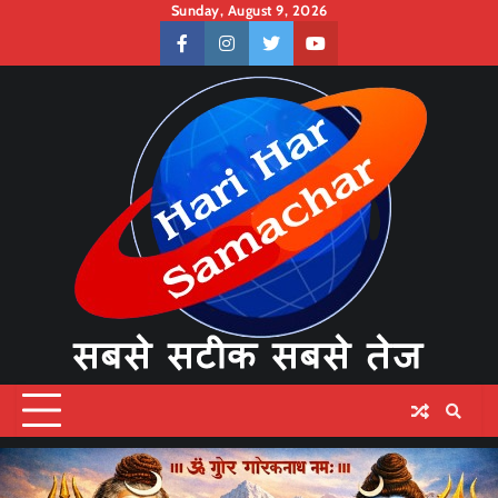
Skip
Sunday, August 9, 2026
to
facebook
instagram
twitter
youtube
content