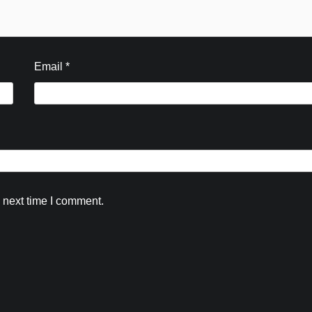
Email
*
 next time I comment.
Blog
हरिद्वार के सरकारी स्कूल में छात्राओं के कथित
शोषण पर बाल अधिकार आयोग सख्त, मुख्य शिक्षा