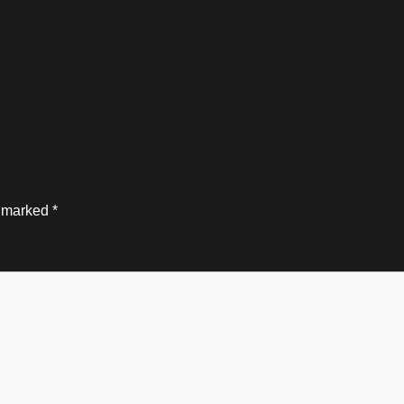
e marked
*