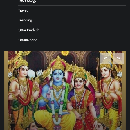
Technology
Travel
Trending
Uttar Pradesh
Uttarakhand