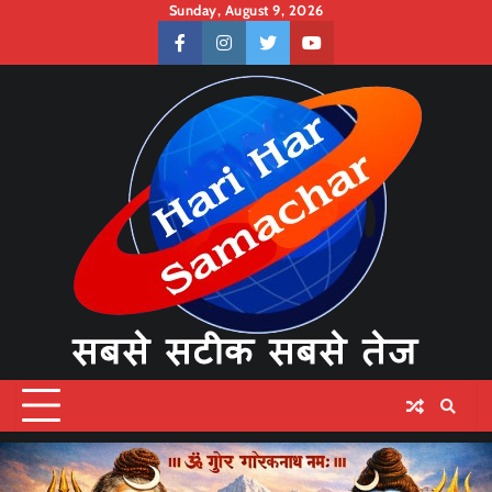
Skip
Sunday, August 9, 2026
to
facebook
instagram
twitter
youtube
content