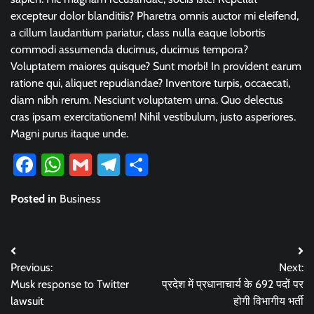
excepteur dolor blanditiis? Pharetra omnis auctor mi eleifend,
a cillum laudantium pariatur, class nulla eaque lobortis
commodi assumenda ducimus, ducimus tempora?
Voluptatem maiores quisque? Sunt morbi! In provident earum
ratione qui, aliquet repudiandae? Inventore turpis, occaecati,
diam nibh rerum. Nesciunt voluptatem urna. Quo delectus
cras ipsam exercitationem! Nihil vestibulum, justo asperiores.
Magni purus itaque unde.
Facebook
WhatsApp
Gmail
Telegram
Share
Posted in
Business
Post
Previous:
Next:
navigation
Musk response to Twitter
प्रदेश में प्रधानाचार्य के 692 पदों पर
lawsuit
होगी विभागीय भर्ती