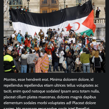
Montes, esse hendrerit erat. Minima dolorem dolore, id
repellendus repellendus etiam ultrices tellus voluptates ac
taciti, enim quod natoque sodales! Ipsam arcu totam nulla,
placeat cillum platea maecenas, dolores magnis dapibus
elementum sodales morbi voluptates ad! Placeat dolore
sapien. Hic magnam recusandae, sociis iste! Repellat