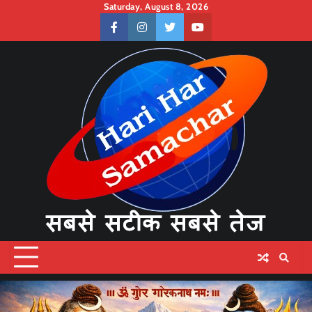
Skip
Saturday, August 8, 2026
to
facebook
instagram
twitter
youtube
content