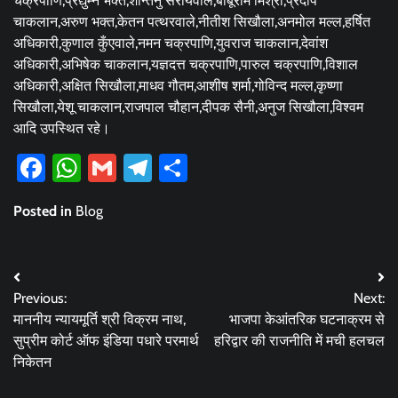
चक्रपाणि,प्रद्युम्न भक्त,शान्तनु सरायवाले,बाबूराम मिश्रा,प्रदीप
चाकलान,अरुण भक्त,केतन पत्थरवाले,नीतीश सिखौला,अनमोल मल्ल,हर्षित
अधिकारी,कुणाल कुँएवाले,नमन चक्रपाणि,युवराज चाकलान,देवांश
अधिकारी,अभिषेक चाकलान,यज्ञदत्त चक्रपाणि,पारुल चक्रपाणि,विशाल
अधिकारी,अक्षित सिखौला,माधव गौतम,आशीष शर्मा,गोविन्द मल्ल,कृष्णा
सिखौला,येशू चाकलान,राजपाल चौहान,दीपक सैनी,अनुज सिखौला,विश्वम
आदि उपस्थित रहे।
Facebook
WhatsApp
Gmail
Telegram
Share
Posted in
Blog
Post
Previous:
Next:
navigation
माननीय न्यायमूर्ति श्री विक्रम नाथ,
भाजपा केआंतरिक घटनाक्रम से
सुप्रीम कोर्ट ऑफ इंडिया पधारे परमार्थ
हरिद्वार की राजनीति में मची हलचल
निकेतन