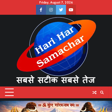
Skip
Friday, August 7, 2026
to
facebook
instagram
twitter
youtube
content