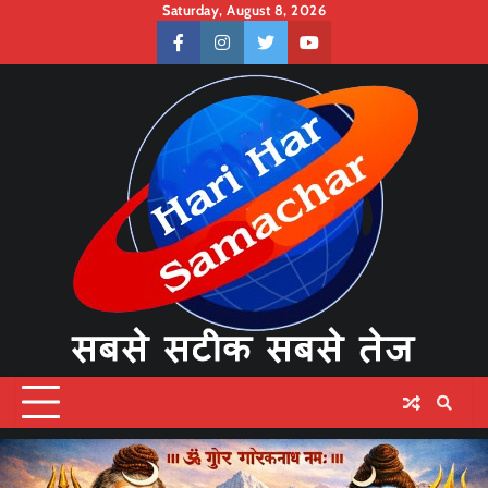
Skip
Saturday, August 8, 2026
to
facebook
instagram
twitter
youtube
content