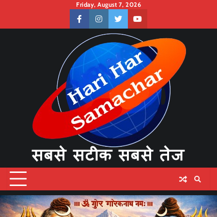
Skip
Friday, August 7, 2026
to
facebook
instagram
twitter
youtube
content