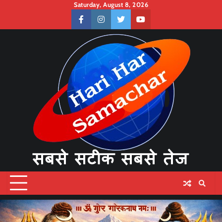
Skip
Saturday, August 8, 2026
to
facebook
instagram
twitter
youtube
content