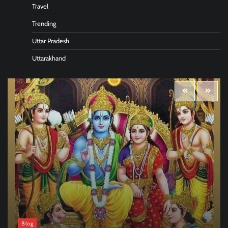
Travel
Trending
Uttar Pradesh
Uttarakhand
Blog