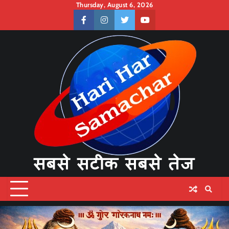
Skip
Thursday, August 6, 2026
to
facebook
instagram
twitter
youtube
content