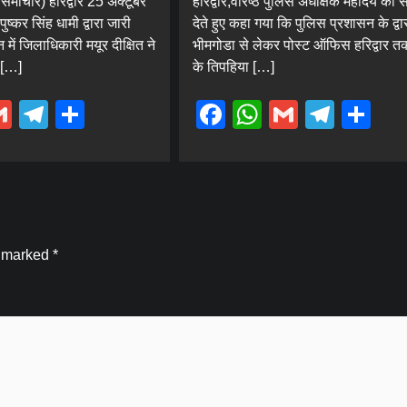
समाचार) हरिद्वार 25 अक्टूबर
हरिद्वार,वरिष्ठ पुलिस अधीक्षक महोदय को सं
ुष्कर सिंह धामी द्वारा जारी
देते हुए कहा गया कि पुलिस प्रशासन के द्वा
में जिलाधिकारी मयूर दीक्षित ने
भीमगोडा से लेकर पोस्ट ऑफिस हरिद्वार त
 […]
के तिपहिया […]
ebook
hatsApp
Gmail
Telegram
Share
Facebook
WhatsApp
Gmail
Tele
Sh
e marked
*
Blog
शिवभक्तों के बीच पहुंचे DM व SSP हरिद्वार,ली स
में चाय की चुस्की