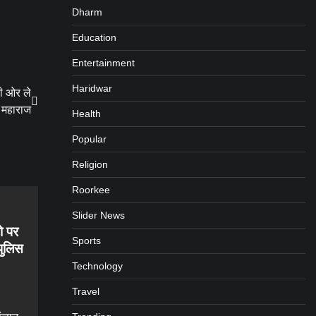
Dharm
Education
Entertainment
Haridwar
की ओर ले
ी महाराज
Health
Popular
Religion
Roorkee
Slider News
ो पर
Sports
पुलिस
Technology
Travel