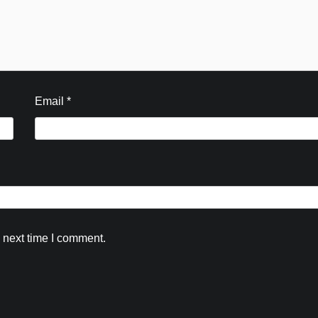
Kamal Sharma
August 7, 2026
0
Email
*
 next time I comment.