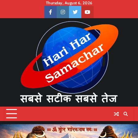
Skip
Thursday, August 6, 2026
to
facebook
instagram
twitter
youtube
content