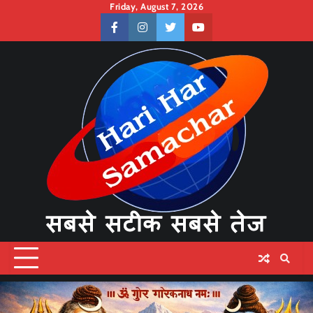
Skip
Friday, August 7, 2026
to
facebook
instagram
twitter
youtube
content