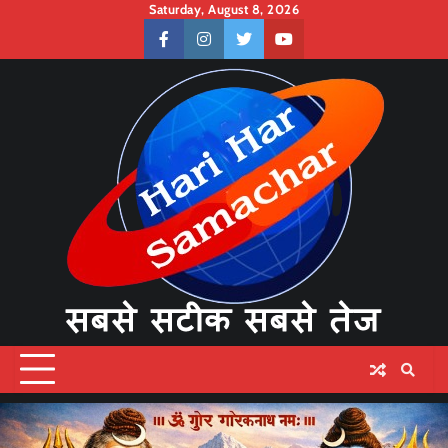
Skip
Saturday, August 8, 2026
to
facebook
instagram
twitter
youtube
content