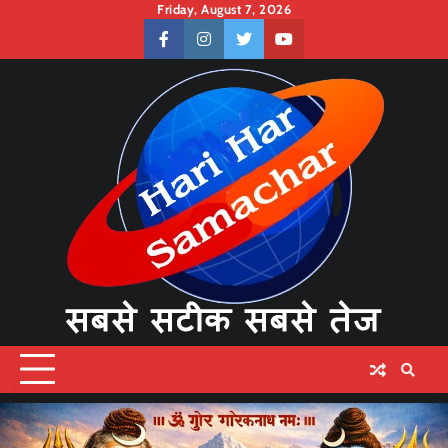
Skip
Friday, August 7, 2026
to
facebook
instagram
twitter
youtube
content