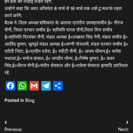
हम हक की लडाई लडते रहेंगे.
उन्होने कहा कि अवर अभियंता 8 मार्च से 18 मार्च तक
वर्क.टू.रूल
के तहत
कार्य करेंगे.
बैठक मे
जिला अध्यक्ष
शशिकांत के अलावा प्रांतीय उपमहासचीव ई० नीरज
सैनी, जिला प्रचार सचीव ई० श्रीमति पारस सैनी,जिला वित्त सचीव
ई०श्रीमति प्रियंका सैनी, मंडल अध्यक्ष ई०लखपत सिंह नेगी, मंडल सचीव ई०
अरविंद कुमार, भूतपूर्व मंडल अध्यक्ष ई०सन्नी गोस्वामी, मंडल प्रचार सचीव ई०
प्रीती जिंटा, ई०प्रदीप वडेरा, ई० स्वीटी सैनी, ई० अजय धीमान,ई० रूपेश
नथाला,ई० मनोज कंसल, ई० जगदीप तोमर, ई०निमेष कुमार, ई० कवर
सिंह,ई०धीरज सैनी,ई०संदीप सेमवाल और ई०राकेश सेमवाल इत्यादि उपस्थित
रहे.
Facebook
WhatsApp
Gmail
Telegram
Share
Posted in
Blog
Post
Previous:
Next: