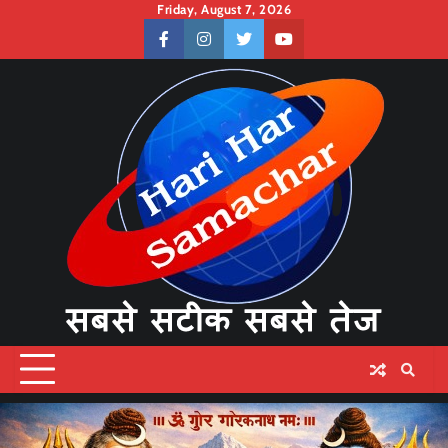
Skip
Friday, August 7, 2026
to
facebook
instagram
twitter
youtube
content