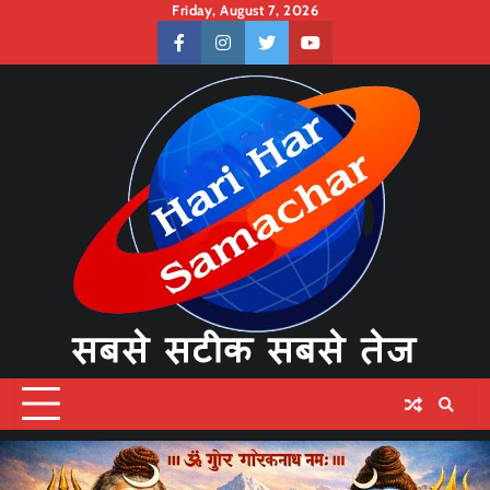
Skip
Friday, August 7, 2026
to
facebook
instagram
twitter
youtube
content