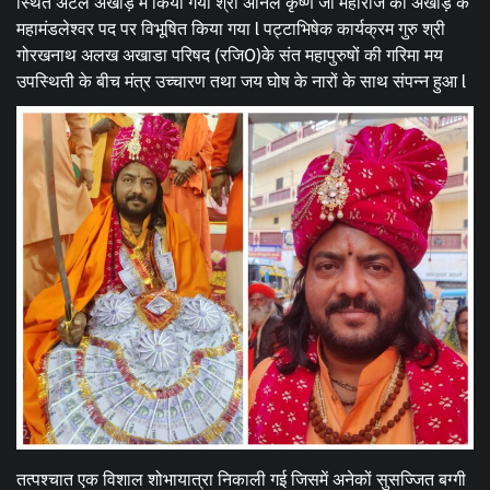
स्थित अटल अखाड़े में किया गया श्री अनिल कृष्ण जी महाराज को अखाड़े के
महामंडलेश्वर पद पर विभूषित किया गया l पट्टाभिषेक कार्यक्रम गुरु श्री
गोरखनाथ अलख अखाडा परिषद (रजि0)के संत महापुरुषों की गरिमा मय
उपस्थिती के बीच मंत्र उच्चारण तथा जय घोष के नारों के साथ संपन्न हुआ l
तत्पश्चात एक विशाल शोभायात्रा निकाली गई जिसमें अनेकों सुसज्जित बग्गी