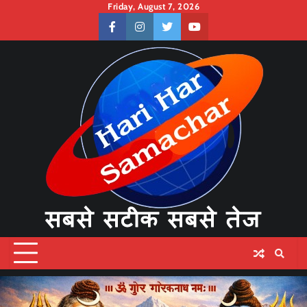
Skip
Friday, August 7, 2026
to
facebook
instagram
twitter
youtube
content