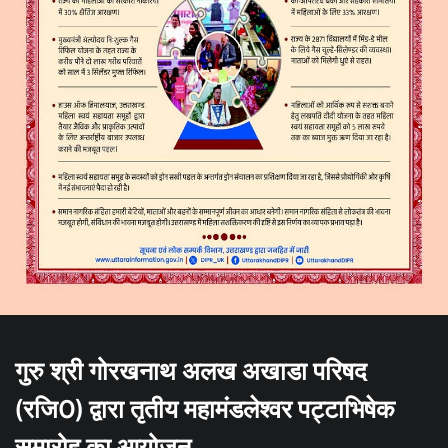
गुरु श्री गोरखनाथ अलख अखाडा परिषद
(रजि0) द्वारा तृतीय महामंडलेश्वर पट्टाभिषेक
समारोह का आयोजन