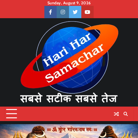
Skip
Sunday, August 9, 2026
to
facebook
instagram
twitter
youtube
content