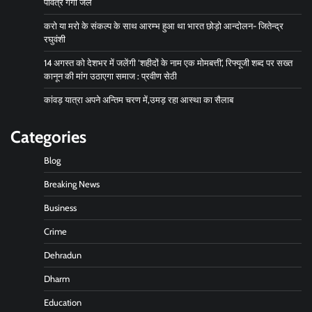
पवित्र गंगा जल
करो या मरो के संकल्प के साथ आरम्भ हुआ था भारत छोड़ो आन्दोलन- जितेन्द्र
रघुवंशी
14 अगस्त को देशभर में जलेंगी ‘शहीदों के नाम एक मोमबत्ती’, रिफ्यूजी शब्द पर सख्त
कानून की मांग उठाएगा समाज : प्रवीण सेठी
कांवड़ यात्रा अपने अन्तिम चरण में,उमड़ रहा आस्था का सैलाब
Categories
Blog
Breaking News
Business
Crime
Dehradun
Dharm
Education