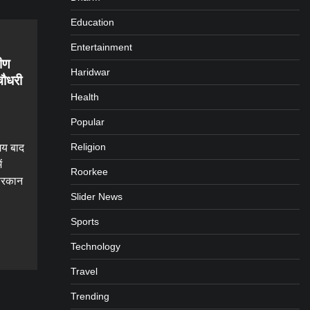
Education
Entertainment
मीण
Haridwar
 चौधरी
Health
Popular
Religion
मय बाद
ं
Roorkee
फुरकान
Slider News
Sports
gram
are
Technology
Travel
Trending