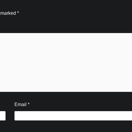
e marked
*
Blog
Email
*
जिला कारगार रोशनाबाद में गंगा कथा का
आयोजनगंगा कोई सामान्य नदी नही गंगा मां है-पंडि
संजय कृष्ण
Kamal Sharma
August 6, 2026
0