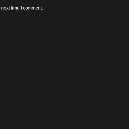
Kamal Sharma
August 7, 2026
0
 next time I comment.