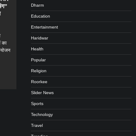
Dharm
मंग”
न
Education
Entertainment
ी
Haridwar
ों का
Health
 आयोजन
Popular
gram
are
Religion
Roorkee
Slider News
Sports
Technology
Travel