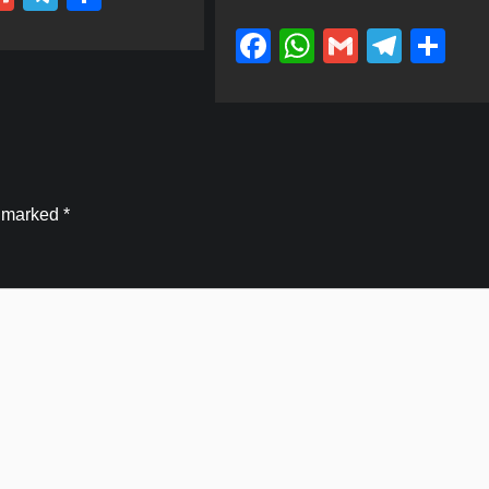
Facebook
WhatsApp
Gmail
Tele
Sh
e marked
*
Blog
हरकी पैड़ी से वीरभद्र महादेव तक गूंजेगा खेल
महाशक्ति का संकल्प, 10 अगस्त को निकलेगी भव्य
कांवड़ यात्रा