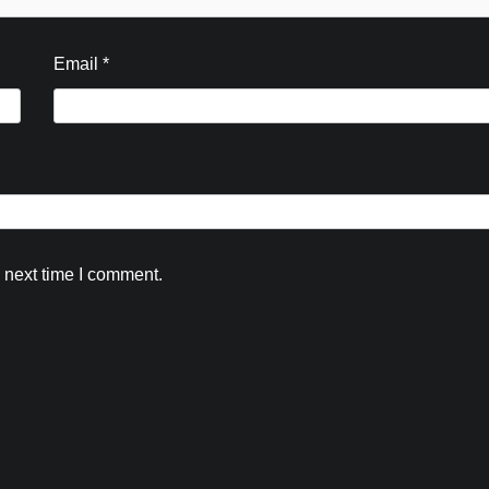
Kamal Sharma
August 6, 2026
0
Email
*
 next time I comment.