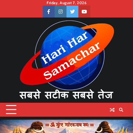
Skip
Friday, August 7, 2026
to
facebook
instagram
twitter
youtube
content