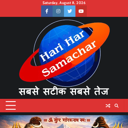
Skip
Saturday, August 8, 2026
to
facebook
instagram
twitter
youtube
content