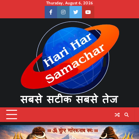
Skip
Thursday, August 6, 2026
to
facebook
instagram
twitter
youtube
content