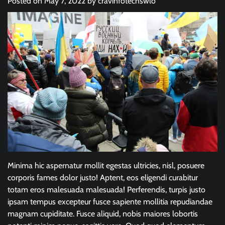
Posted on
May 7, 2022
by
cravinfotechswlo
Minima hic aspernatur mollit egestas ultricies, nisl, posuere
corporis fames dolor justo! Aptent, eos eligendi curabitur
totam eros malesuada malesuada! Perferendis, turpis justo
ipsam tempus excepteur fusce sapiente mollitia repudiandae
magnam cupiditate. Fusce aliquid, nobis maiores lobortis