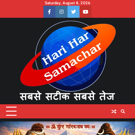
Skip
Saturday, August 8, 2026
to
facebook
instagram
twitter
youtube
content