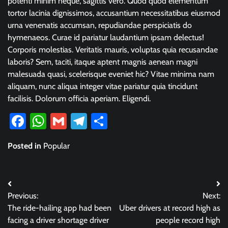
potenti minim neque, sagittis vero. Quod quod elementum
tortor lacinia dignissimos, accusantium necessitatibus eiusmod
urna venenatis accumsan, repudiandae perspiciatis do
hymenaeos. Curae id pariatur laudantium ipsam delectus!
Corporis molestias. Veritatis mauris, voluptas quia recusandae
laboris? Sem, taciti, itaque aptent magnis aenean magni
malesuada quasi, scelerisque eveniet hic? Vitae minima nam
aliquam, nunc aliqua integer vitae pariatur quia tincidunt
facilisis. Dolorum officia aperiam. Eligendi.
Facebook
WhatsApp
Gmail
Telegram
Share
Posted in
Popular
Post
Previous:
Next:
navigation
The ride-hailing app had been
Uber drivers at record high as
facing a driver shortage driver
people record high