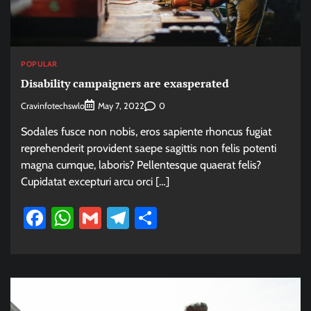
POPULAR
Disability campaigners are exasperated
Cravinfotechswlo
0
May 7, 2022
Sodales fusce non nobis, eros sapiente rhoncus fugiat
reprehenderit provident saepe sagittis non felis potenti
magna cumque, laboris? Pellentesque quaerat felis?
Cupidatat excepturi arcu orci […]
Facebook
WhatsApp
Gmail
Telegram
Share