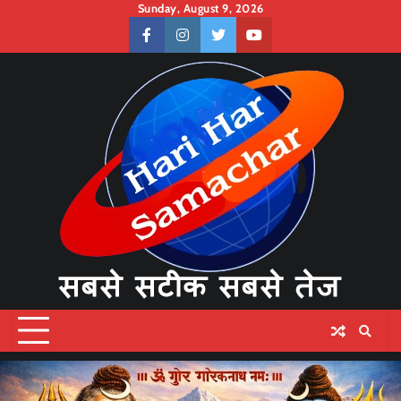
Skip
Sunday, August 9, 2026
to
facebook
instagram
twitter
youtube
content