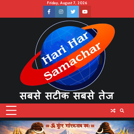
Skip
Friday, August 7, 2026
to
facebook
instagram
twitter
youtube
content