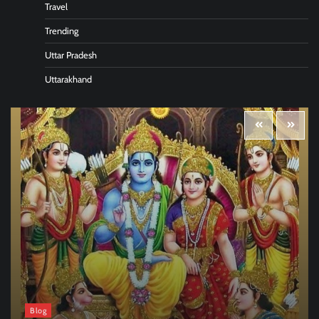
Travel
Trending
Uttar Pradesh
Uttarakhand
Blog