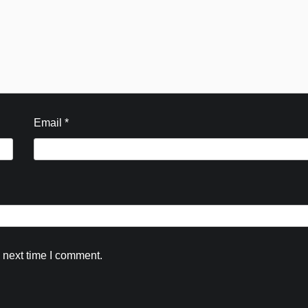
चिकित्सा सहायता एवं गंगा से अज्ञात शव किया बरा
Kamal Sharma
August 5, 2026
0
Email
*
 next time I comment.