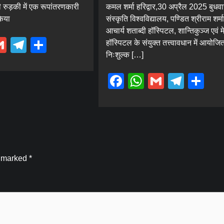
रुड़की में एक रूपांतरणकारी
कमल शर्मा हरिद्वार,30 अप्रैल 2025 बुधवा
किया
संस्कृति विश्वविद्यालय, पण्डित श्रीराम शर्मा
आचार्य शताब्दी हॉस्पिटल, शान्तिकुञ्ज एवं मे
ebook
hatsApp
Gmail
Telegram
Share
हॉस्पिटल के संयुक्त तत्त्वावधान में आयोजि
निःशुल्क […]
Facebook
WhatsApp
Gmail
Tele
Sh
e marked
*
Blog
कांवड़ मेला-2026: SDRF की त्वरित कार्रवाई, दो
युवकों का सकुशल रेस्क्यू, घायल श्रद्धालु को पहुंचा