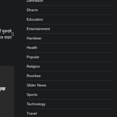
Dehradun
Dharm
Education
Entertainment
ी मुकदमे
कुल रावत
Haridwar
Health
Popular
Religion
Roorkee
Slider News
ुल्क
Sports
Technology
Travel