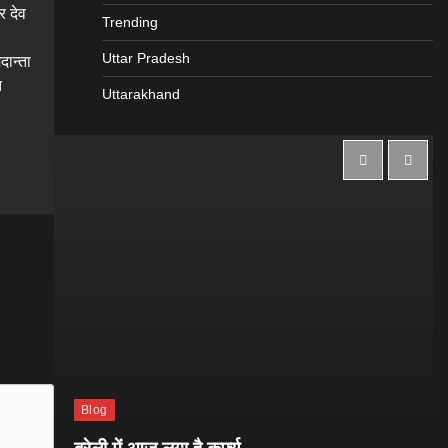
र देव
Trending
Uttar Pradesh
दान्ता
त
Uttarakhand
gram
are
Blog
ई