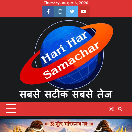
Skip
Thursday, August 6, 2026
to
facebook
instagram
twitter
youtube
content