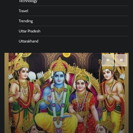
Technology
Travel
Trending
Uttar Pradesh
Uttarakhand