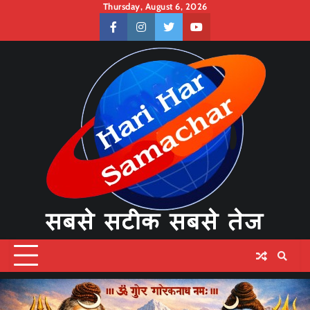
Skip
Thursday, August 6, 2026
to
facebook
instagram
twitter
youtube
content