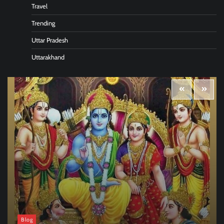
Travel
Trending
Uttar Pradesh
Uttarakhand
Blog