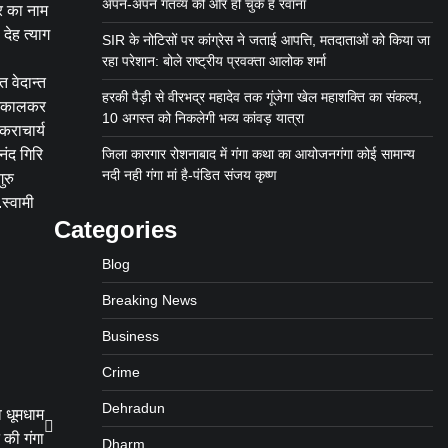
अपने-अपने गंतव्य की ओर हो चुके हैं रवाना
्र का नाम
देह त्याग
SIR के नोटिसों पर कांग्रेस ने जताई आपत्ति, मतदाताओं को किया जा
रहा परेशान: बोले राष्ट्रीय प्रवक्ता आलोक शर्मा
त वेदान्त
हरकी पैड़ी से वीरभद्र महादेव तक गूंजेगा खेल महाशक्ति का संकल्प,
 निकालकर
10 अगस्त को निकलेगी भव्य कांवड़ यात्रा
कराचार्य
नंद गिरि
जिला कारगार रोशनाबाद में गंगा कथा का आयोजनगंगा कोई सामान्य
नदी नही गंगा मां है-पंडित संजय कृष्ण
ुरु
स्वामी
Categories
Blog
Breaking News
Business
Crime
Dehradun
व धूमधाम
न की गंगा
Dharm