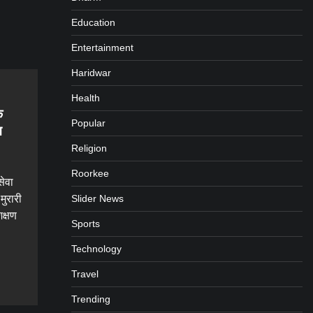
Education
Entertainment
Haridwar
Health
क
Popular
न
Religion
Roorkee
सेवा
Slider News
मुरारी
क्षण
Sports
Technology
gram
are
Travel
Trending