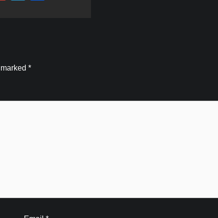
e marked
*
Blog
जिला कारगार रोशनाबाद में गंगा कथा का
आयोजनगंगा कोई सामान्य नदी नही गंगा मां है-पंडि
संजय कृष्ण
Kamal Sharma
August 6, 2026
0