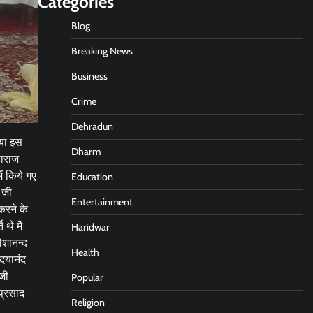
Categories
Blog
Breaking News
Business
Crime
Dehradun
गया इस
Dharm
हाराज
ें किये गए
Education
 जी
Entertainment
करने के
थे मैं
Haridwar
ेशानन्द
Health
 दयानंद
जी
Popular
प्रसाद
Religion