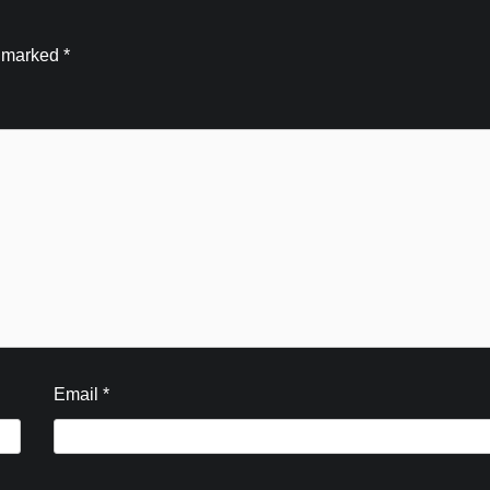
Kamal Sharma
August 7, 2026
0
e marked
*
Email
*