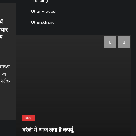
Trending
Uttar Pradesh
ें
Uttarakhand
उपचार
्य
ास्थ्य
ा जा
िर्देशन
gram
are
Blog
बरेली में आज लगा है कर्फ्यू