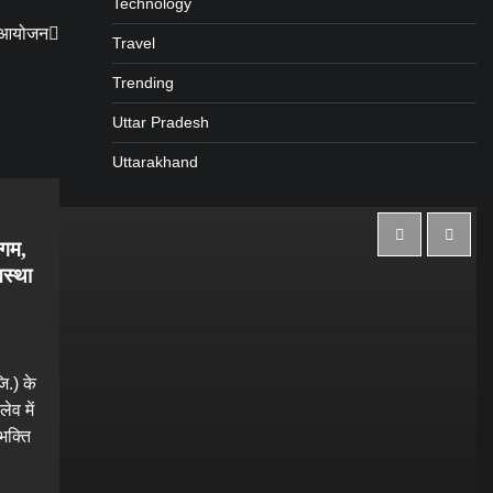
Technology
्य आयोजन
Travel
Trending
Uttar Pradesh
Uttarakhand
ंगम,
आस्था
ि.) के
ेव में
भक्ति