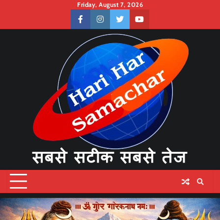
Skip
Friday, August 7, 2026
to
facebook
instagram
twitter
youtube
content