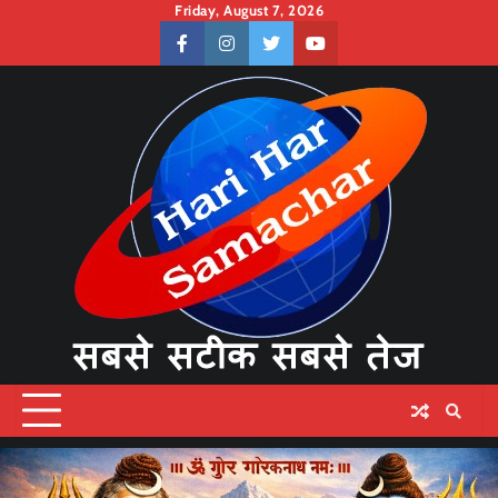
Skip
Friday, August 7, 2026
to
facebook
instagram
twitter
youtube
content