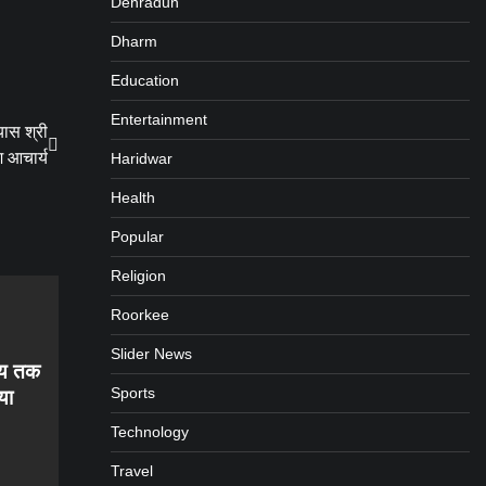
Dehradun
Dharm
Education
Entertainment
यास श्री
श आचार्य
Haridwar
Health
Popular
Religion
Roorkee
Slider News
लय तक
Sports
या
Technology
Travel