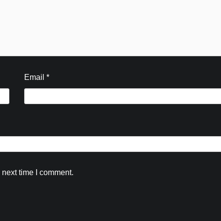
अब तक 7 हजार शिवभक्तों का हो चुका उपचार
Kamal Sharma
August 5, 2026
0
Email
*
 next time I comment.