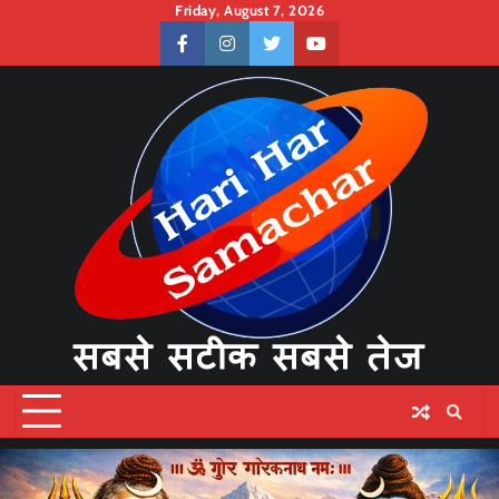
Skip
Friday, August 7, 2026
to
facebook
instagram
twitter
youtube
content