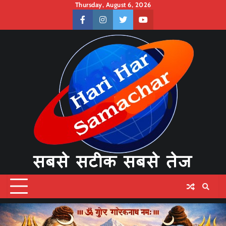
Skip
Thursday, August 6, 2026
to
facebook
instagram
twitter
youtube
content